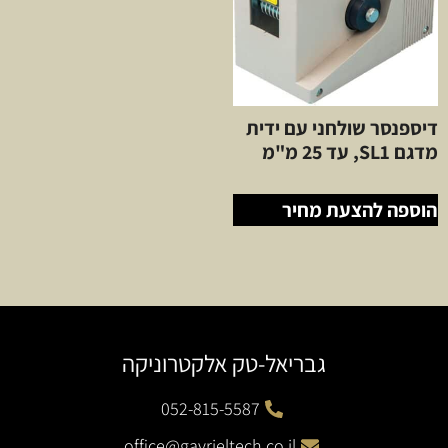
דיספנסר שולחני עם ידית
מדגם SL1, עד 25 מ"מ
הוספה להצעת מחיר
גבריאל-טק אלקטרוניקה
052-815-5587
office@gavrieltech.co.il