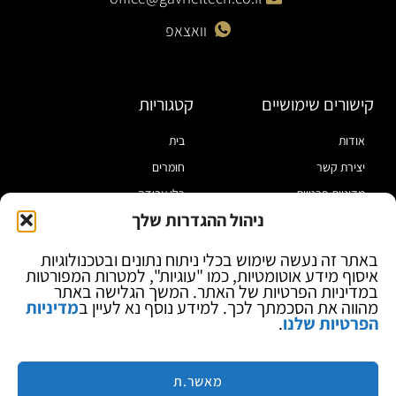
וואצאפ
קישורים שימושיים
קטגוריות
אודות
בית
יצירת קשר
חומרים
מדיניות פרטיות
כלי עבודה
ניהול ההגדרות שלך
תקנון
מוצרי הלחמה
הצהרת נגישות
מוצרי חיווט
באתר זה נעשה שימוש בכלי ניתוח נתונים ובטכנולוגיות
איסוף מידע אוטומטיות, כמו "עוגיות", למטרות המפורטות
בלוג
ספקי כח ומודדים
במדיניות הפרטיות של האתר. המשך הגלישה באתר
ציוד אופטי להגדלה
מהווה את הסכמתך לכך. למידע נוסף נא לעיין ב
מדיניות
הפרטיות שלנו
.
ציוד אנטי סטטי
קוסמטיקה
מותגים
מאשר.ת