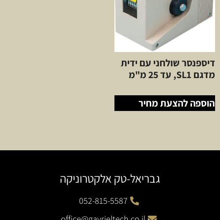
דיספנסר שולחני עם ידית
מדגם SL1, עד 25 מ"מ
הוספה להצעת מחיר
גבריאל-טק אלקטרוניקה
052-815-5587
office@gavrieltech.co.il