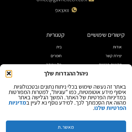
וואצאפ
קישורים שימושיים
קטגוריות
אודות
בית
יצירת קשר
חומרים
מדיניות פרטיות
כלי עבודה
ניהול ההגדרות שלך
תקנון
מוצרי הלחמה
הצהרת נגישות
מוצרי חיווט
באתר זה נעשה שימוש בכלי ניתוח נתונים ובטכנולוגיות
איסוף מידע אוטומטיות, כמו "עוגיות", למטרות המפורטות
בלוג
ספקי כח ומודדים
במדיניות הפרטיות של האתר. המשך הגלישה באתר
ציוד אופטי להגדלה
מהווה את הסכמתך לכך. למידע נוסף נא לעיין ב
מדיניות
הפרטיות שלנו
.
ציוד אנטי סטטי
קוסמטיקה
מותגים
מאשר.ת