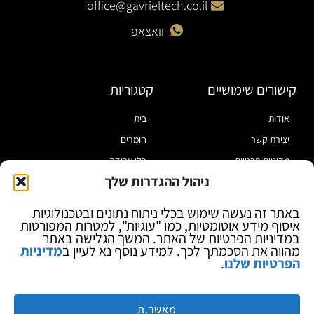
office@gavrieltech.co.il
וואצאפ
קישורים שימושיים
קטגוריות
אודות
בית
יצירת קשר
חומרים
מדיניות פרטיות
כלי עבודה
ניהול ההגדרות שלך
תקנון
מוצרי הלחמה
הצהרת נגישות
מוצרי חיווט
באתר זה נעשה שימוש בכלי ניתוח נתונים ובטכנולוגיות
איסוף מידע אוטומטיות, כמו "עוגיות", למטרות המפורטות
בלוג
ספקי כח ומודדים
במדיניות הפרטיות של האתר. המשך הגלישה באתר
ציוד אופטי להגדלה
מהווה את הסכמתך לכך. למידע נוסף נא לעיין ב
מדיניות
הפרטיות שלנו
.
ציוד אנטי סטטי
קוסמטיקה
מותגים
מאשר.ת