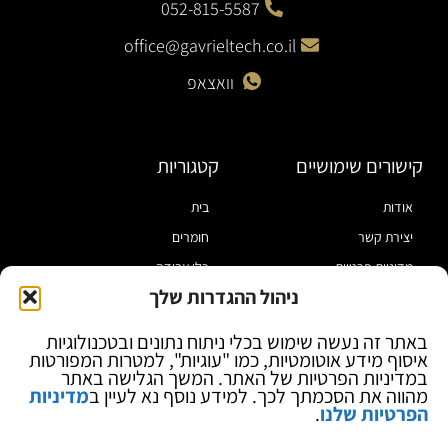
052-815-5587
office@gavrieltech.co.il
וואצאפ
קישורים שימושיים
קטגוריות
אודות
בית
יצירת קשר
חומרים
מדיניות פרטיות
כלי עבודה
ניהול ההגדרות שלך
תקנון
מוצרי הלחמה
הצהרת נגישות
מוצרי חיווט
באתר זה נעשה שימוש בכלי ניתוח נתונים ובטכנולוגיות
איסוף מידע אוטומטיות, כמו "עוגיות", למטרות המפורטות
בלוג
ספקי כח ומודדים
במדיניות הפרטיות של האתר. המשך הגלישה באתר
ציוד אופטי להגדלה
מהווה את הסכמתך לכך. למידע נוסף נא לעיין ב
מדיניות
הפרטיות שלנו
.
ציוד אנטי סטטי
קוסמטיקה