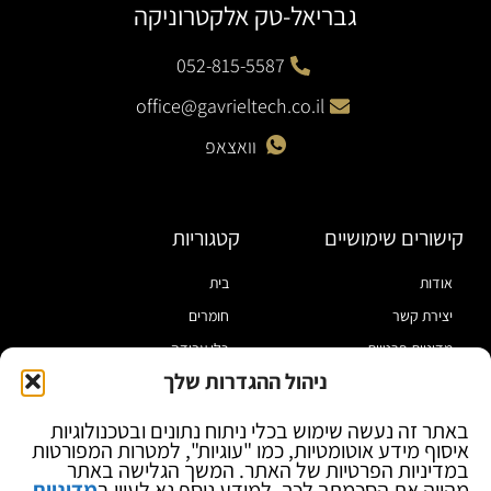
גבריאל-טק אלקטרוניקה
052-815-5587
office@gavrieltech.co.il
וואצאפ
קישורים שימושיים
קטגוריות
אודות
בית
יצירת קשר
חומרים
מדיניות פרטיות
כלי עבודה
ניהול ההגדרות שלך
תקנון
מוצרי הלחמה
הצהרת נגישות
מוצרי חיווט
באתר זה נעשה שימוש בכלי ניתוח נתונים ובטכנולוגיות
איסוף מידע אוטומטיות, כמו "עוגיות", למטרות המפורטות
בלוג
ספקי כח ומודדים
במדיניות הפרטיות של האתר. המשך הגלישה באתר
ציוד אופטי להגדלה
מהווה את הסכמתך לכך. למידע נוסף נא לעיין ב
מדיניות