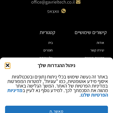
office@gavrieltech.co.il
וואצאפ
קישורים שימושיים
קטגוריות
אודות
בית
יצירת קשר
חומרים
מדיניות פרטיות
כלי עבודה
ניהול ההגדרות שלך
תקנון
מוצרי הלחמה
הצהרת נגישות
מוצרי חיווט
באתר זה נעשה שימוש בכלי ניתוח נתונים ובטכנולוגיות
איסוף מידע אוטומטיות, כמו "עוגיות", למטרות המפורטות
בלוג
ספקי כח ומודדים
במדיניות הפרטיות של האתר. המשך הגלישה באתר
ציוד אופטי להגדלה
מהווה את הסכמתך לכך. למידע נוסף נא לעיין ב
מדיניות
הפרטיות שלנו
.
ציוד אנטי סטטי
קוסמטיקה
מותגים
מאשר.ת