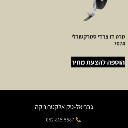
סרט דו צדדי סטרקטורלי
7074
הוספה להצעת מחיר
גבריאל-טק אלקטרוניקה
052-815-5587