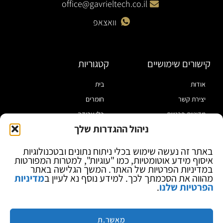
office@gavrieltech.co.il
וואצאפ
קישורים שימושיים
קטגוריות
אודות
בית
יצירת קשר
חומרים
מדיניות פרטיות
כלי עבודה
ניהול ההגדרות שלך
תקנון
מוצרי הלחמה
הצהרת נגישות
מוצרי חיווט
באתר זה נעשה שימוש בכלי ניתוח נתונים ובטכנולוגיות
איסוף מידע אוטומטיות, כמו "עוגיות", למטרות המפורטות
בלוג
ספקי כח ומודדים
במדיניות הפרטיות של האתר. המשך הגלישה באתר
ציוד אופטי להגדלה
מהווה את הסכמתך לכך. למידע נוסף נא לעיין ב
מדיניות
הפרטיות שלנו
.
ציוד אנטי סטטי
קוסמטיקה
מותגים
מאשר.ת