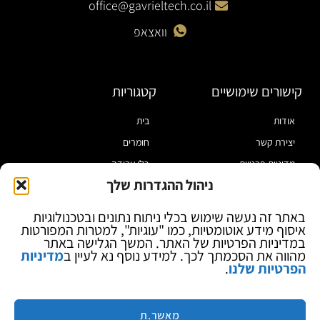
office@gavrieltech.co.il
וואצאפ
קישורים שימושיים
קטגוריות
אודות
בית
יצירת קשר
חומרים
מדיניות פרטיות
כלי עבודה
ניהול ההגדרות שלך
תקנון
מוצרי הלחמה
הצהרת נגישות
מוצרי חיווט
באתר זה נעשה שימוש בכלי ניתוח נתונים ובטכנולוגיות
איסוף מידע אוטומטיות, כמו "עוגיות", למטרות המפורטות
בלוג
ספקי כח ומודדים
במדיניות הפרטיות של האתר. המשך הגלישה באתר
ציוד אופטי להגדלה
מהווה את הסכמתך לכך. למידע נוסף נא לעיין ב
מדיניות
הפרטיות שלנו
.
ציוד אנטי סטטי
קוסמטיקה
מותגים
מאשר.ת