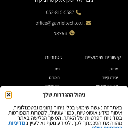
052-815-5587
office@gavrieltech.co.il
וואצאפ
קישורים שימושיים
קטגוריות
אודות
בית
יצירת קשר
חומרים
מדיניות פרטיות
כלי עבודה
ניהול ההגדרות שלך
תקנון
מוצרי הלחמה
הצהרת נגישות
מוצרי חיווט
באתר זה נעשה שימוש בכלי ניתוח נתונים ובטכנולוגיות
איסוף מידע אוטומטיות, כמו "עוגיות", למטרות המפורטות
בלוג
ספקי כח ומודדים
במדיניות הפרטיות של האתר. המשך הגלישה באתר
ציוד אופטי להגדלה
מהווה את הסכמתך לכך. למידע נוסף נא לעיין ב
מדיניות
הפרטיות שלנו
.