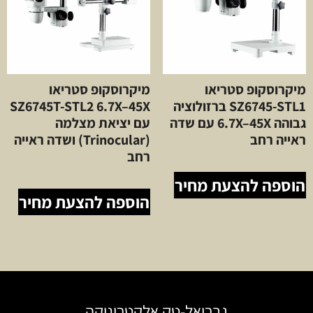
מיקרוסקופ סטריאו
מיקרוסקופ סטריאו
SZ6745-STL1 ברזולוציה
SZ6745T-STL2 6.7X–45X
גבוהה 6.7X–45X עם שדה
עם יציאת מצלמה
ראייה רחב
(Trinocular) ושדה ראייה
רחב
הוספה להצעת מחיר
הוספה להצעת מחיר
גבריאל-טק אלקטרוניקה