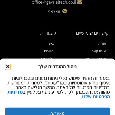
office@gavrieltech.co.il
וואצאפ
קישורים שימושיים
קטגוריות
אודות
בית
יצירת קשר
חומרים
מדיניות פרטיות
כלי עבודה
ניהול ההגדרות שלך
תקנון
מוצרי הלחמה
הצהרת נגישות
מוצרי חיווט
באתר זה נעשה שימוש בכלי ניתוח נתונים ובטכנולוגיות
איסוף מידע אוטומטיות, כמו "עוגיות", למטרות המפורטות
בלוג
ספקי כח ומודדים
במדיניות הפרטיות של האתר. המשך הגלישה באתר
ציוד אופטי להגדלה
מהווה את הסכמתך לכך. למידע נוסף נא לעיין ב
מדיניות
הפרטיות שלנו
.
ציוד אנטי סטטי
קוסמטיקה
מותגים
מאשר.ת