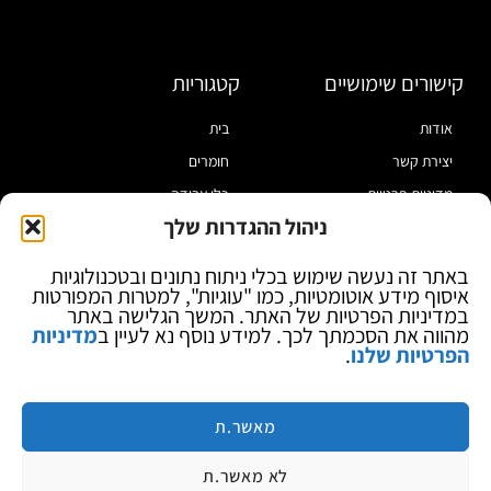
קישורים שימושיים
קטגוריות
אודות
בית
יצירת קשר
חומרים
מדיניות פרטיות
כלי עבודה
ניהול ההגדרות שלך
תקנון
מוצרי הלחמה
הצהרת נגישות
מוצרי חיווט
באתר זה נעשה שימוש בכלי ניתוח נתונים ובטכנולוגיות
איסוף מידע אוטומטיות, כמו "עוגיות", למטרות המפורטות
בלוג
ספקי כח ומודדים
במדיניות הפרטיות של האתר. המשך הגלישה באתר
ציוד אופטי להגדלה
מהווה את הסכמתך לכך. למידע נוסף נא לעיין ב
מדיניות
הפרטיות שלנו
.
ציוד אנטי סטטי
קוסמטיקה
מותגים
מאשר.ת
לא מאשר.ת