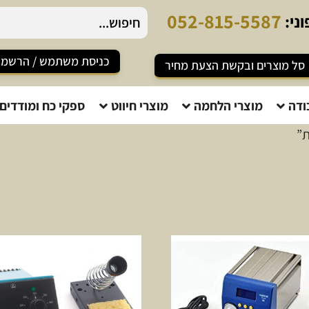
-
8
1
5
-
5
5
8
7
ני:
כניסת משתמש / הרשמ
סל מוצרים ובקשת הצעת מחיר
ודה
מוצרי הלחמה
מוצרי חיווט
ספקי כח ומודדים
ת”