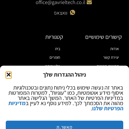
office@gavrieltech.co.il
וואצאפ
קישורים שימושיים
קטגוריות
אודות
בית
יצירת קשר
חומרים
מדיניות פרטיות
כלי עבודה
ניהול ההגדרות שלך
תקנון
מוצרי הלחמה
הצהרת נגישות
מוצרי חיווט
באתר זה נעשה שימוש בכלי ניתוח נתונים ובטכנולוגיות
איסוף מידע אוטומטיות, כמו "עוגיות", למטרות המפורטות
בלוג
ספקי כח ומודדים
במדיניות הפרטיות של האתר. המשך הגלישה באתר
ציוד אופטי להגדלה
מהווה את הסכמתך לכך. למידע נוסף נא לעיין ב
מדיניות
הפרטיות שלנו
.
ציוד אנטי סטטי
קוסמטיקה
מותגים
מאשר.ת