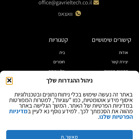
office@gavrieltech.co.il
וואצאפ
קישורים שימושיים
קטגוריות
אודות
בית
יצירת קשר
חומרים
מדיניות פרטיות
כלי עבודה
ניהול ההגדרות שלך
תקנון
מוצרי הלחמה
הצהרת נגישות
מוצרי חיווט
באתר זה נעשה שימוש בכלי ניתוח נתונים ובטכנולוגיות
איסוף מידע אוטומטיות, כמו "עוגיות", למטרות המפורטות
בלוג
ספקי כח ומודדים
במדיניות הפרטיות של האתר. המשך הגלישה באתר
ציוד אופטי להגדלה
מהווה את הסכמתך לכך. למידע נוסף נא לעיין ב
מדיניות
הפרטיות שלנו
.
ציוד אנטי סטטי
קוסמטיקה
מותגים
מאשר.ת