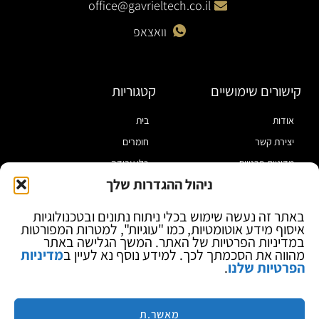
office@gavrieltech.co.il
וואצאפ
קישורים שימושיים
קטגוריות
אודות
בית
יצירת קשר
חומרים
מדיניות פרטיות
כלי עבודה
ניהול ההגדרות שלך
תקנון
מוצרי הלחמה
הצהרת נגישות
מוצרי חיווט
באתר זה נעשה שימוש בכלי ניתוח נתונים ובטכנולוגיות
איסוף מידע אוטומטיות, כמו "עוגיות", למטרות המפורטות
בלוג
ספקי כח ומודדים
במדיניות הפרטיות של האתר. המשך הגלישה באתר
ציוד אופטי להגדלה
מהווה את הסכמתך לכך. למידע נוסף נא לעיין ב
מדיניות
הפרטיות שלנו
.
ציוד אנטי סטטי
קוסמטיקה
מותגים
מאשר.ת