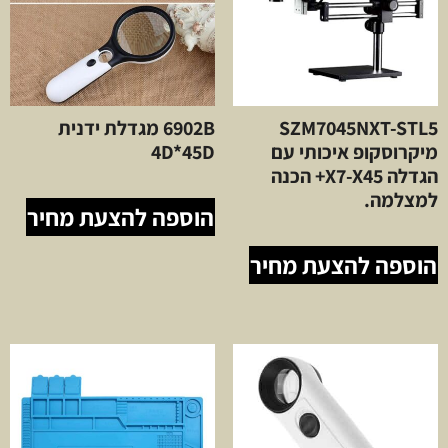
SZM7045NXT-STL5
6902B מגדלת ידנית
מיקרוסקופ איכותי עם
4D*45D
הגדלה X7-X45+ הכנה
למצלמה.
הוספה להצעת מחיר
הוספה להצעת מחיר