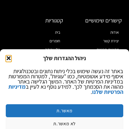
קישורים שימושיים
קטגוריות
אודות
בית
יצירת קשר
חומרים
מדיניות פרטיות
כלי עבודה
ניהול ההגדרות שלך
תקנון
מוצרי הלחמה
הצהרת נגישות
מוצרי חיווט
באתר זה נעשה שימוש בכלי ניתוח נתונים ובטכנולוגיות
איסוף מידע אוטומטיות, כמו "עוגיות", למטרות המפורטות
בלוג
ספקי כח ומודדים
במדיניות הפרטיות של האתר. המשך הגלישה באתר
ציוד אופטי להגדלה
מהווה את הסכמתך לכך. למידע נוסף נא לעיין ב
מדיניות
הפרטיות שלנו
.
ציוד אנטי סטטי
קוסמטיקה
מותגים
מאשר.ת
לא מאשר.ת