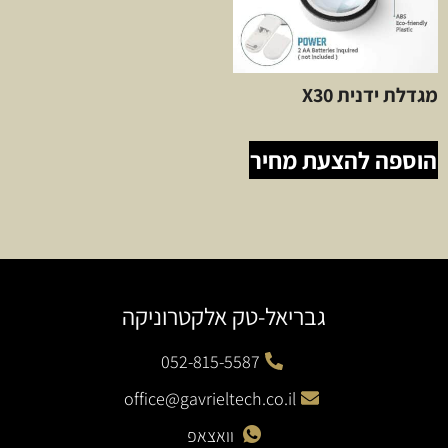
מגדלת ידנית X30
הוספה להצעת מחיר
גבריאל-טק אלקטרוניקה
052-815-5587
office@gavrieltech.co.il
וואצאפ