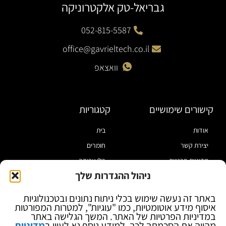
גבריאל-טק אלקטרוניקה
052-815-5587
office@gavrieltech.co.il
וואצאפ
קישורים שימושיים
קטגוריות
אודות
בית
יצירת קשר
חומרים
מדיניות פרטיות
כלי עבודה
ניהול ההגדרות שלך
תקנון
מוצרי הלחמה
הצהרת נגישות
מוצרי חיווט
באתר זה נעשה שימוש בכלי ניתוח נתונים ובטכנולוגיות
איסוף מידע אוטומטיות, כמו "עוגיות", למטרות המפורטות
בלוג
ספקי כח ומודדים
במדיניות הפרטיות של האתר. המשך הגלישה באתר
ציוד אופטי להגדלה
מהווה את הסכמתך לכך. למידע נוסף נא לעיין ב
מדיניות