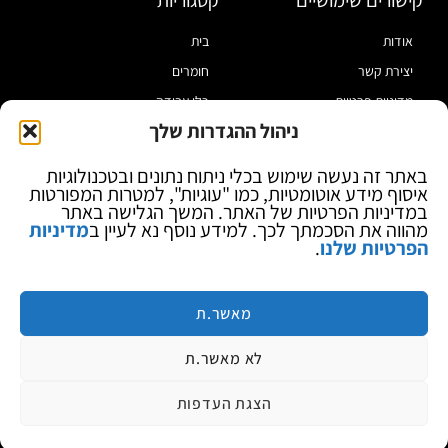
אודות
בית
יצירת קשר
חומרים
מדיניות פרטיות
כלי עבודה
ניהול ההגדרות שלך
תקנון
מוצרי הלחמה
הצהרת נגישות
מוצרי חיווט
באתר זה נעשה שימוש בכלי ניתוח נתונים ובטכנולוגיות
איסוף מידע אוטומטיות, כמו "עוגיות", למטרות המפורטות
בלוג
ספקי כח ומודדים
במדיניות הפרטיות של האתר. המשך הגלישה באתר
ציוד אופטי להגדלה
מהווה את הסכמתך לכך. למידע נוסף נא לעיין ב
מדיניות
הפרטיות שלנו
.
ציוד אנטי סטטי
קוסמטיקה
מותגים
מאשר.ת
לא מאשר.ת
הצגת העדפות