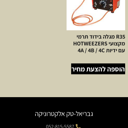
R35 מגלה בידוד תרמי
מקצועי HOTWEEZERS
עם ידיות 4A / 4B / 4C
הוספה להצעת מחיר
גבריאל-טק אלקטרוניקה
052-815-5587