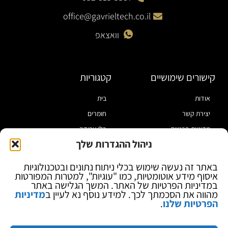
office@gavrieltech.co.il
וואצאפ
קישורים שימושיים
קטגוריות
אודות
בית
יצירת קשר
חומרים
מדיניות פרטיות
כלי עבודה
ניהול ההגדרות שלך
תקנון
מוצרי הלחמה
הצהרת נגישות
מוצרי חיווט
באתר זה נעשה שימוש בכלי ניתוח נתונים ובטכנולוגיות
איסוף מידע אוטומטיות, כמו "עוגיות", למטרות המפורטות
בלוג
ספקי כח ומודדים
במדיניות הפרטיות של האתר. המשך הגלישה באתר
ציוד אופטי להגדלה
מהווה את הסכמתך לכך. למידע נוסף נא לעיין ב
מדיניות
הפרטיות שלנו
.
ציוד אנטי סטטי
קוסמטיקה