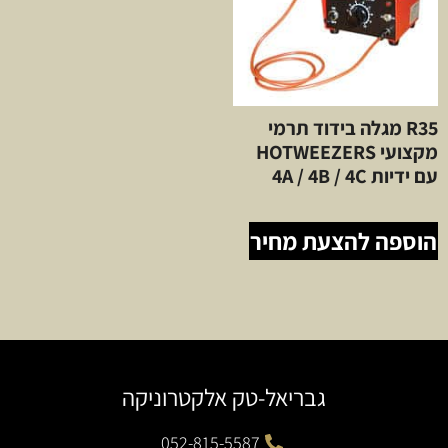
R35 מגלה בידוד תרמי
מקצועי HOTWEEZERS
עם ידיות 4A / 4B / 4C
הוספה להצעת מחיר
גבריאל-טק אלקטרוניקה
052-815-5587