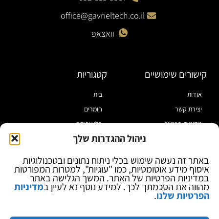
office@gavrieltech.co.il
וואצאפ
קישורים שימושיים
קטגוריות
אודות
בית
יצירת קשר
חומרים
מדיניות פרטיות
כלי עבודה
ניהול ההגדרות שלך
תקנון
מוצרי הלחמה
הצהרת נגישות
מוצרי חיווט
באתר זה נעשה שימוש בכלי ניתוח נתונים ובטכנולוגיות
איסוף מידע אוטומטיות, כמו "עוגיות", למטרות המפורטות
בלוג
ספקי כח ומודדים
במדיניות הפרטיות של האתר. המשך הגלישה באתר
ציוד אופטי להגדלה
מהווה את הסכמתך לכך. למידע נוסף נא לעיין ב
מדיניות
הפרטיות שלנו
.
ציוד אנטי סטטי
קוסמטיקה