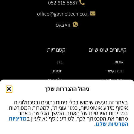
052-815-5587
office@gavrieltech.co.il
וואצאפ
קישורים שימושיים
קטגוריות
אודות
בית
יצירת קשר
חומרים
מדיניות פרטיות
כלי עבודה
ניהול ההגדרות שלך
תקנון
מוצרי הלחמה
הצהרת נגישות
מוצרי חיווט
באתר זה נעשה שימוש בכלי ניתוח נתונים ובטכנולוגיות
איסוף מידע אוטומטיות, כמו "עוגיות", למטרות המפורטות
בלוג
ספקי כח ומודדים
במדיניות הפרטיות של האתר. המשך הגלישה באתר
ציוד אופטי להגדלה
מהווה את הסכמתך לכך. למידע נוסף נא לעיין ב
מדיניות
הפרטיות שלנו
.
ציוד אנטי סטטי
קוסמטיקה