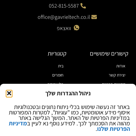
052-815-5587
office@gavrieltech.co.il
וואצאפ
קישורים שימושיים
קטגוריות
אודות
בית
יצירת קשר
חומרים
מדיניות פרטיות
כלי עבודה
ניהול ההגדרות שלך
תקנון
מוצרי הלחמה
הצהרת נגישות
מוצרי חיווט
באתר זה נעשה שימוש בכלי ניתוח נתונים ובטכנולוגיות
איסוף מידע אוטומטיות, כמו "עוגיות", למטרות המפורטות
בלוג
ספקי כח ומודדים
במדיניות הפרטיות של האתר. המשך הגלישה באתר
ציוד אופטי להגדלה
מהווה את הסכמתך לכך. למידע נוסף נא לעיין ב
מדיניות
הפרטיות שלנו
.
ציוד אנטי סטטי