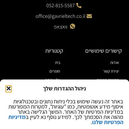
052-815-5587
office@gavrieltech.co.il
וואצאפ
קישורים שימושיים
קטגוריות
אודות
בית
יצירת קשר
חומרים
מדיניות פרטיות
כלי עבודה
ניהול ההגדרות שלך
תקנון
מוצרי הלחמה
הצהרת נגישות
מוצרי חיווט
באתר זה נעשה שימוש בכלי ניתוח נתונים ובטכנולוגיות
איסוף מידע אוטומטיות, כמו "עוגיות", למטרות המפורטות
בלוג
ספקי כח ומודדים
במדיניות הפרטיות של האתר. המשך הגלישה באתר
ציוד אופטי להגדלה
מהווה את הסכמתך לכך. למידע נוסף נא לעיין ב
מדיניות
הפרטיות שלנו
.
ציוד אנטי סטטי