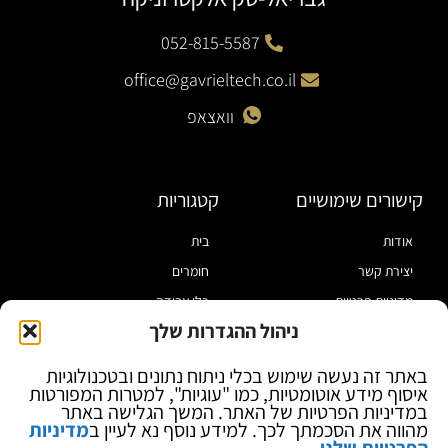
052-815-5587
office@gavrieltech.co.il
וואצאפ
קישורים שימושיים
קטגוריות
אודות
בית
יצירת קשר
חומרים
מדיניות פרטיות
כלי עבודה
ניהול ההגדרות שלך
תקנון
מוצרי הלחמה
הצהרת נגישות
מוצרי חיווט
באתר זה נעשה שימוש בכלי ניתוח נתונים ובטכנולוגיות
איסוף מידע אוטומטיות, כמו "עוגיות", למטרות המפורטות
בלוג
ספקי כח ומודדים
במדיניות הפרטיות של האתר. המשך הגלישה באתר
ציוד אופטי להגדלה
מהווה את הסכמתך לכך. למידע נוסף נא לעיין ב
מדיניות
הפרטיות שלנו
.