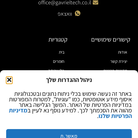
office@gavrieltech.co.il
וואצאפ
קישורים שימושיים
קטגוריות
אודות
בית
יצירת קשר
חומרים
מדיניות פרטיות
כלי עבודה
ניהול ההגדרות שלך
תקנון
מוצרי הלחמה
הצהרת נגישות
מוצרי חיווט
באתר זה נעשה שימוש בכלי ניתוח נתונים ובטכנולוגיות
איסוף מידע אוטומטיות, כמו "עוגיות", למטרות המפורטות
בלוג
ספקי כח ומודדים
במדיניות הפרטיות של האתר. המשך הגלישה באתר
ציוד אופטי להגדלה
מהווה את הסכמתך לכך. למידע נוסף נא לעיין ב
מדיניות
הפרטיות שלנו
.
ציוד אנטי סטטי
קוסמטיקה
מותגים
מאשר.ת