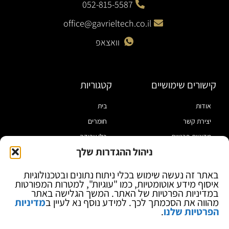
052-815-5587
office@gavrieltech.co.il
וואצאפ
קישורים שימושיים
קטגוריות
אודות
בית
יצירת קשר
חומרים
מדיניות פרטיות
כלי עבודה
ניהול ההגדרות שלך
תקנון
מוצרי הלחמה
הצהרת נגישות
מוצרי חיווט
באתר זה נעשה שימוש בכלי ניתוח נתונים ובטכנולוגיות
איסוף מידע אוטומטיות, כמו "עוגיות", למטרות המפורטות
בלוג
ספקי כח ומודדים
במדיניות הפרטיות של האתר. המשך הגלישה באתר
ציוד אופטי להגדלה
מהווה את הסכמתך לכך. למידע נוסף נא לעיין ב
מדיניות
הפרטיות שלנו
.
ציוד אנטי סטטי
קוסמטיקה