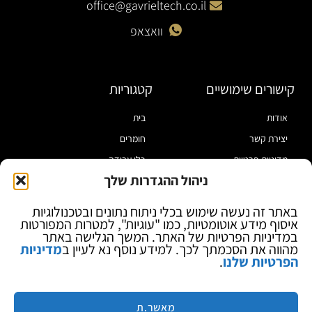
office@gavrieltech.co.il
וואצאפ
קישורים שימושיים
קטגוריות
אודות
בית
יצירת קשר
חומרים
מדיניות פרטיות
כלי עבודה
ניהול ההגדרות שלך
תקנון
מוצרי הלחמה
הצהרת נגישות
מוצרי חיווט
באתר זה נעשה שימוש בכלי ניתוח נתונים ובטכנולוגיות
איסוף מידע אוטומטיות, כמו "עוגיות", למטרות המפורטות
בלוג
ספקי כח ומודדים
במדיניות הפרטיות של האתר. המשך הגלישה באתר
ציוד אופטי להגדלה
מהווה את הסכמתך לכך. למידע נוסף נא לעיין ב
מדיניות
הפרטיות שלנו
.
ציוד אנטי סטטי
קוסמטיקה
מותגים
מאשר.ת