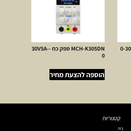
MCH-K ספק כח 0-30V
MCH-K305DN ספק כח -30V5A-
0
הוספה להצעת מחיר
קטגוריות
בית