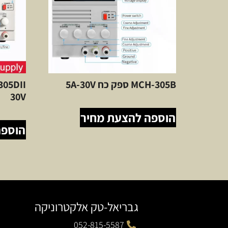
MCH-305B ספק כח 5A-30V
30V
הוספה להצעת מחיר
הוספה
גבריאל-טק אלקטרוניקה
052-815-5587