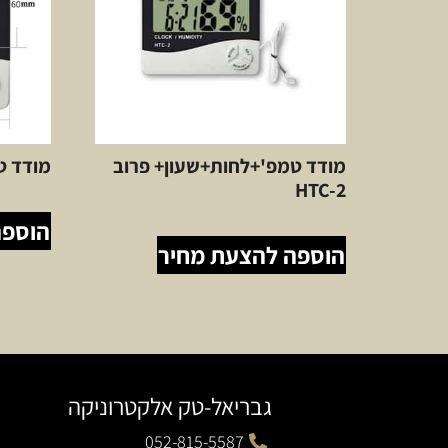
מודד טמפ'+לחות+שעון+ פרוב
מודד טמפ
HTC-2
הוספה
הוספה להצעת מחיר
גבריאל-טק אלקטרוניקה
052-815-5587