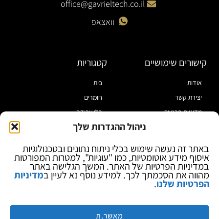
office@gavrieltech.co.il
וואצאפ
קישורים שימושיים
קטגוריות
אודות
בית
יצירת קשר
חומרים
מדיניות פרטיות
כלי עבודה
ניהול ההגדרות שלך
תקנון
מוצרי הלחמה
הצהרת נגישות
מוצרי חיווט
באתר זה נעשה שימוש בכלי ניתוח נתונים ובטכנולוגיות
איסוף מידע אוטומטיות, כמו "עוגיות", למטרות המפורטות
בלוג
ספקי כח ומודדים
במדיניות הפרטיות של האתר. המשך הגלישה באתר
ציוד אופטי להגדלה
מהווה את הסכמתך לכך. למידע נוסף נא לעיין ב
מדיניות
הפרטיות שלנו
.
ציוד אנטי סטטי
קוסמטיקה
מותגים
מאשר.ת