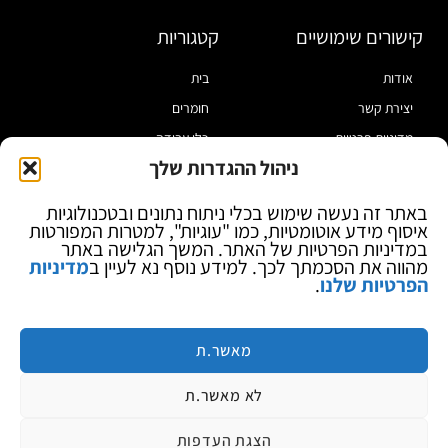
קישורים שימושיים
קטגוריות
אודות
בית
יצירת קשר
חומרים
מדיניות פרטיות
כלי עבודה
ניהול ההגדרות שלך
תקנון
מוצרי הלחמה
הצהרת נגישות
מוצרי חיווט
באתר זה נעשה שימוש בכלי ניתוח נתונים ובטכנולוגיות
איסוף מידע אוטומטיות, כמו "עוגיות", למטרות המפורטות
בלוג
ספקי כח ומודדים
במדיניות הפרטיות של האתר. המשך הגלישה באתר
ציוד אופטי להגדלה
מהווה את הסכמתך לכך. למידע נוסף נא לעיין ב
מדיניות
הפרטיות שלנו
.
ציוד אנטי סטטי
קוסמטיקה
מותגים
מאשר.ת
לא מאשר.ת
הצגת העדפות