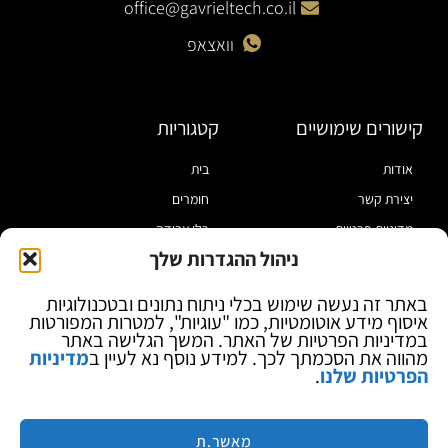
office@gavrieltech.co.il
וואצאפ
קישורים שימושיים
קטגוריות
אודות
בית
יצירת קשר
חומרים
מדיניות פרטיות
כלי עבודה
ניהול ההגדרות שלך
תקנון
מוצרי הלחמה
הצהרת נגישות
מוצרי חיווט
באתר זה נעשה שימוש בכלי ניתוח נתונים ובטכנולוגיות
איסוף מידע אוטומטיות, כמו "עוגיות", למטרות המפורטות
בלוג
ספקי כח ומודדים
במדיניות הפרטיות של האתר. המשך הגלישה באתר
ציוד אופטי להגדלה
מהווה את הסכמתך לכך. למידע נוסף נא לעיין ב
מדיניות
הפרטיות שלנו
.
ציוד אנטי סטטי
קוסמטיקה
מותגים
מאשר.ת