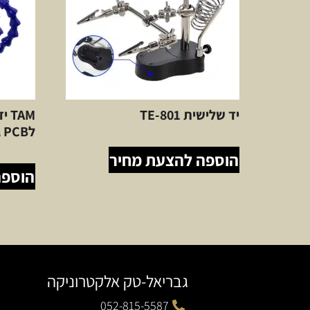
יד שלישית TE-801
TAM
לPCB גמישות
הוספה להצעת מחיר
הוספה
גבריאל-טק אלקטרוניקה
052-815-5587