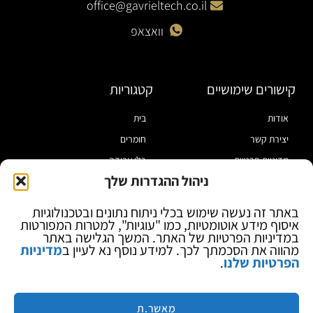
office@gavrieltech.co.il
וואצאפ
קישורים שימושיים
קטגוריות
אודות
בית
יצירת קשר
חומרים
מדיניות פרטיות
כלי עבודה
ניהול ההגדרות שלך
תקנון
מוצרי הלחמה
הצהרת נגישות
מוצרי חיווט
באתר זה נעשה שימוש בכלי ניתוח נתונים ובטכנולוגיות
איסוף מידע אוטומטיות, כמו "עוגיות", למטרות המפורטות
בלוג
ספקי כח ומודדים
במדיניות הפרטיות של האתר. המשך הגלישה באתר
ציוד אופטי להגדלה
מהווה את הסכמתך לכך. למידע נוסף נא לעיין ב
מדיניות
הפרטיות שלנו
.
ציוד אנטי סטטי
קוסמטיקה
מותגים
מאשר.ת