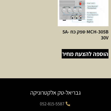
MCH-305B ספק כח 5A-
30V
הוספה להצעת מחיר
גבריאל-טק אלקטרוניקה
052-815-5587