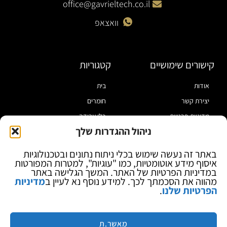
office@gavrieltech.co.il
וואצאפ
קישורים שימושיים
קטגוריות
אודות
בית
יצירת קשר
חומרים
מדיניות פרטיות
כלי עבודה
ניהול ההגדרות שלך
תקנון
מוצרי הלחמה
הצהרת נגישות
מוצרי חיווט
באתר זה נעשה שימוש בכלי ניתוח נתונים ובטכנולוגיות
איסוף מידע אוטומטיות, כמו "עוגיות", למטרות המפורטות
בלוג
ספקי כח ומודדים
במדיניות הפרטיות של האתר. המשך הגלישה באתר
ציוד אופטי להגדלה
מהווה את הסכמתך לכך. למידע נוסף נא לעיין ב
מדיניות
הפרטיות שלנו
.
ציוד אנטי סטטי
קוסמטיקה
מותגים
מאשר.ת