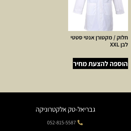
חלוק / מקטורן אנטי סטטי
לבן XXL
הוספה להצעת מחיר
גבריאל-טק אלקטרוניקה
052-815-5587