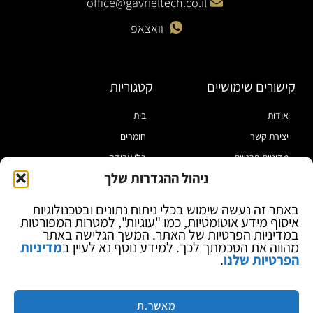
office@gavrieltech.co.il
וואצאפ
קישורים שימושיים
קטגוריות
אודות
בית
יצירת קשר
חומרים
מדיניות פרטיות
כלי עבודה
ניהול ההגדרות שלך
תקנון
מוצרי הלחמה
הצהרת נגישות
מוצרי חיווט
באתר זה נעשה שימוש בכלי ניתוח נתונים ובטכנולוגיות
איסוף מידע אוטומטיות, כמו "עוגיות", למטרות המפורטות
בלוג
ספקי כח ומודדים
במדיניות הפרטיות של האתר. המשך הגלישה באתר
ציוד אופטי להגדלה
מהווה את הסכמתך לכך. למידע נוסף נא לעיין ב
מדיניות
הפרטיות שלנו
.
ציוד אנטי סטטי
קוסמטיקה
מותגים
מאשר.ת