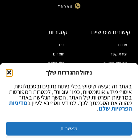
וואצאפ
קישורים שימושיים
קטגוריות
אודות
בית
יצירת קשר
חומרים
מדיניות פרטיות
כלי עבודה
ניהול ההגדרות שלך
תקנון
מוצרי הלחמה
הצהרת נגישות
מוצרי חיווט
באתר זה נעשה שימוש בכלי ניתוח נתונים ובטכנולוגיות
איסוף מידע אוטומטיות, כמו "עוגיות", למטרות המפורטות
בלוג
ספקי כח ומודדים
במדיניות הפרטיות של האתר. המשך הגלישה באתר
ציוד אופטי להגדלה
מהווה את הסכמתך לכך. למידע נוסף נא לעיין ב
מדיניות
הפרטיות שלנו
.
ציוד אנטי סטטי
קוסמטיקה
מותגים
מאשר.ת