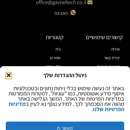
office@gavrieltech.co.il
וואצאפ
קישורים שימושיים
קטגוריות
אודות
בית
יצירת קשר
חומרים
מדיניות פרטיות
כלי עבודה
ניהול ההגדרות שלך
תקנון
מוצרי הלחמה
הצהרת נגישות
מוצרי חיווט
באתר זה נעשה שימוש בכלי ניתוח נתונים ובטכנולוגיות
איסוף מידע אוטומטיות, כמו "עוגיות", למטרות המפורטות
בלוג
ספקי כח ומודדים
במדיניות הפרטיות של האתר. המשך הגלישה באתר
ציוד אופטי להגדלה
מהווה את הסכמתך לכך. למידע נוסף נא לעיין ב
מדיניות
הפרטיות שלנו
.
ציוד אנטי סטטי
קוסמטיקה
מותגים
מאשר.ת