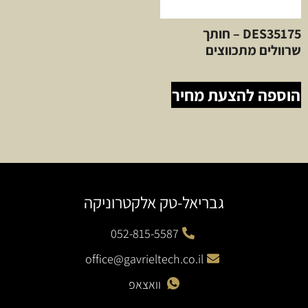
DES35175 – חותך
שרוולים מתכווצים
הוספה להצעת מחיר
גבריאל-טק אלקטרוניקה
052-815-5587
office@gavrieltech.co.il
וואצאפ