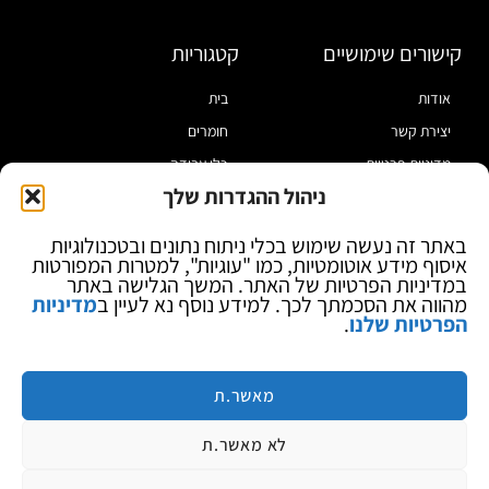
קישורים שימושיים
קטגוריות
אודות
בית
יצירת קשר
חומרים
מדיניות פרטיות
כלי עבודה
ניהול ההגדרות שלך
תקנון
מוצרי הלחמה
הצהרת נגישות
מוצרי חיווט
באתר זה נעשה שימוש בכלי ניתוח נתונים ובטכנולוגיות
איסוף מידע אוטומטיות, כמו "עוגיות", למטרות המפורטות
בלוג
ספקי כח ומודדים
במדיניות הפרטיות של האתר. המשך הגלישה באתר
ציוד אופטי להגדלה
מהווה את הסכמתך לכך. למידע נוסף נא לעיין ב
מדיניות
הפרטיות שלנו
.
ציוד אנטי סטטי
קוסמטיקה
מותגים
מאשר.ת
לא מאשר.ת