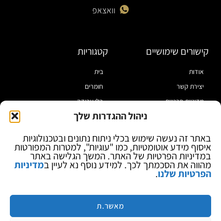
וואצאפ
קישורים שימושיים
קטגוריות
אודות
בית
יצירת קשר
חומרים
מדיניות פרטיות
כלי עבודה
ניהול ההגדרות שלך
תקנון
מוצרי הלחמה
הצהרת נגישות
מוצרי חיווט
באתר זה נעשה שימוש בכלי ניתוח נתונים ובטכנולוגיות
איסוף מידע אוטומטיות, כמו "עוגיות", למטרות המפורטות
בלוג
ספקי כח ומודדים
במדיניות הפרטיות של האתר. המשך הגלישה באתר
ציוד אופטי להגדלה
מהווה את הסכמתך לכך. למידע נוסף נא לעיין ב
מדיניות
הפרטיות שלנו
.
ציוד אנטי סטטי
קוסמטיקה
מותגים
מאשר.ת