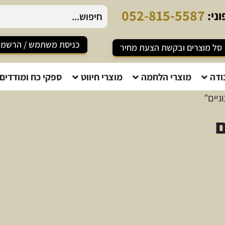
0
5
2
-
8
1
5
-
5
5
8
7
ני:
כניסת משתמש / הרשמ
סל מוצרים ובקשת הצעת מחיר
ודה
מוצרי הלחמה
מוצרי חיווט
ספקי כח ומודדים
ניים”
ם