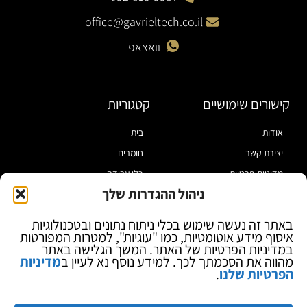
office@gavrieltech.co.il
וואצאפ
קישורים שימושיים
קטגוריות
אודות
בית
יצירת קשר
חומרים
מדיניות פרטיות
כלי עבודה
ניהול ההגדרות שלך
תקנון
מוצרי הלחמה
הצהרת נגישות
מוצרי חיווט
באתר זה נעשה שימוש בכלי ניתוח נתונים ובטכנולוגיות
איסוף מידע אוטומטיות, כמו "עוגיות", למטרות המפורטות
בלוג
ספקי כח ומודדים
במדיניות הפרטיות של האתר. המשך הגלישה באתר
ציוד אופטי להגדלה
מהווה את הסכמתך לכך. למידע נוסף נא לעיין ב
מדיניות
הפרטיות שלנו
.
ציוד אנטי סטטי
קוסמטיקה