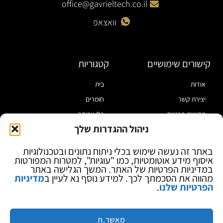
office@gavrieltech.co.il
וואצאפ
קישורים שימושיים
קטגוריות
אודות
בית
יצירת קשר
חומרים
מדיניות פרטיות
כלי עבודה
ניהול ההגדרות שלך
תקנון
מוצרי הלחמה
הצהרת נגישות
מוצרי חיווט
באתר זה נעשה שימוש בכלי ניתוח נתונים ובטכנולוגיות
איסוף מידע אוטומטיות, כמו "עוגיות", למטרות המפורטות
בלוג
ספקי כח ומודדים
במדיניות הפרטיות של האתר. המשך הגלישה באתר
ציוד אופטי להגדלה
מהווה את הסכמתך לכך. למידע נוסף נא לעיין ב
מדיניות
הפרטיות שלנו
.
ציוד אנטי סטטי
קוסמטיקה
מותגים
מאשר.ת