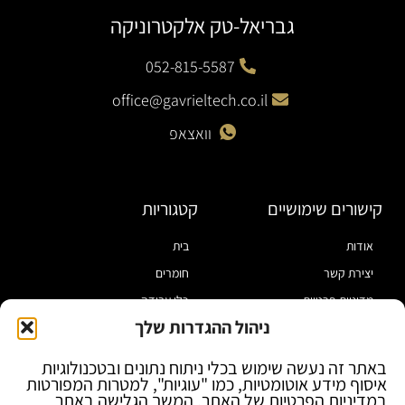
גבריאל-טק אלקטרוניקה
052-815-5587
office@gavrieltech.co.il
וואצאפ
קישורים שימושיים
קטגוריות
אודות
בית
יצירת קשר
חומרים
מדיניות פרטיות
כלי עבודה
ניהול ההגדרות שלך
תקנון
מוצרי הלחמה
הצהרת נגישות
מוצרי חיווט
באתר זה נעשה שימוש בכלי ניתוח נתונים ובטכנולוגיות
איסוף מידע אוטומטיות, כמו "עוגיות", למטרות המפורטות
בלוג
ספקי כח ומודדים
במדיניות הפרטיות של האתר. המשך הגלישה באתר