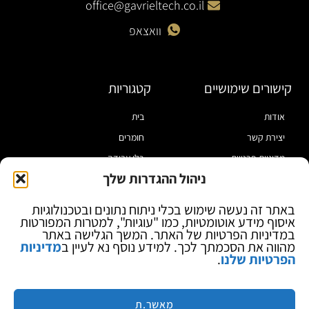
office@gavrieltech.co.il
וואצאפ
קישורים שימושיים
קטגוריות
אודות
בית
יצירת קשר
חומרים
מדיניות פרטיות
כלי עבודה
ניהול ההגדרות שלך
תקנון
מוצרי הלחמה
הצהרת נגישות
מוצרי חיווט
באתר זה נעשה שימוש בכלי ניתוח נתונים ובטכנולוגיות
איסוף מידע אוטומטיות, כמו "עוגיות", למטרות המפורטות
בלוג
ספקי כח ומודדים
במדיניות הפרטיות של האתר. המשך הגלישה באתר
ציוד אופטי להגדלה
מהווה את הסכמתך לכך. למידע נוסף נא לעיין ב
מדיניות
הפרטיות שלנו
.
ציוד אנטי סטטי
קוסמטיקה
מותגים
מאשר.ת