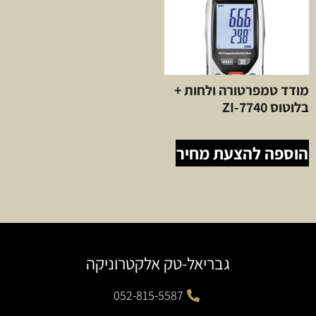
מודד טמפרטורה ולחות +
בלוטוס ZI-7740
הוספה להצעת מחיר
גבריאל-טק אלקטרוניקה
052-815-5587