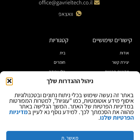
office@gavrieltech.co.il
וואצאפ
קישורים שימושיים
קטגוריות
אודות
בית
יצירת קשר
חומרים
מדיניות פרטיות
כלי עבודה
ניהול ההגדרות שלך
תקנון
מוצרי הלחמה
הצהרת נגישות
מוצרי חיווט
באתר זה נעשה שימוש בכלי ניתוח נתונים ובטכנולוגיות
איסוף מידע אוטומטיות, כמו "עוגיות", למטרות המפורטות
בלוג
ספקי כח ומודדים
במדיניות הפרטיות של האתר. המשך הגלישה באתר
ציוד אופטי להגדלה
מהווה את הסכמתך לכך. למידע נוסף נא לעיין ב
מדיניות
הפרטיות שלנו
.
ציוד אנטי סטטי
קוסמטיקה
מותגים
מאשר.ת