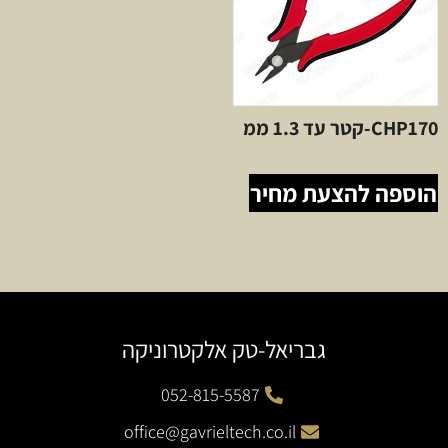
CHP170-קטר עד 1.3 ממ
הוספה להצעת מחיר
גבריאל-טק אלקטרוניקה
052-815-5587
office@gavrieltech.co.il