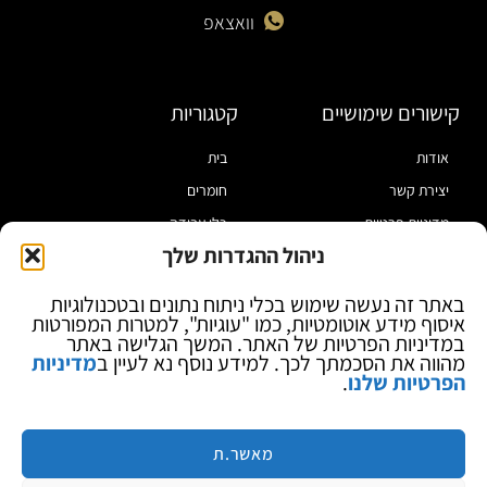
וואצאפ
קישורים שימושיים
קטגוריות
אודות
בית
יצירת קשר
חומרים
מדיניות פרטיות
כלי עבודה
ניהול ההגדרות שלך
תקנון
מוצרי הלחמה
הצהרת נגישות
מוצרי חיווט
באתר זה נעשה שימוש בכלי ניתוח נתונים ובטכנולוגיות
איסוף מידע אוטומטיות, כמו "עוגיות", למטרות המפורטות
בלוג
ספקי כח ומודדים
במדיניות הפרטיות של האתר. המשך הגלישה באתר
ציוד אופטי להגדלה
מהווה את הסכמתך לכך. למידע נוסף נא לעיין ב
מדיניות
הפרטיות שלנו
.
ציוד אנטי סטטי
קוסמטיקה
מותגים
מאשר.ת