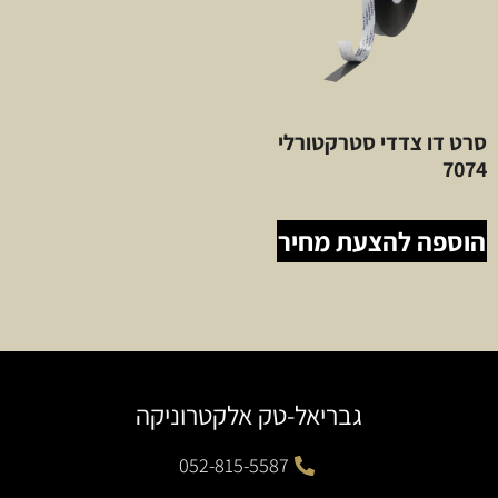
סרט דו צדדי סטרקטורלי
7074
הוספה להצעת מחיר
גבריאל-טק אלקטרוניקה
052-815-5587