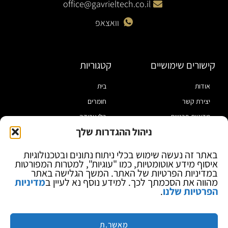
office@gavrieltech.co.il
וואצאפ
קישורים שימושיים
קטגוריות
אודות
בית
יצירת קשר
חומרים
מדיניות פרטיות
כלי עבודה
ניהול ההגדרות שלך
תקנון
מוצרי הלחמה
הצהרת נגישות
מוצרי חיווט
באתר זה נעשה שימוש בכלי ניתוח נתונים ובטכנולוגיות
איסוף מידע אוטומטיות, כמו "עוגיות", למטרות המפורטות
בלוג
ספקי כח ומודדים
במדיניות הפרטיות של האתר. המשך הגלישה באתר
ציוד אופטי להגדלה
מהווה את הסכמתך לכך. למידע נוסף נא לעיין ב
מדיניות
הפרטיות שלנו
.
ציוד אנטי סטטי
קוסמטיקה
מותגים
מאשר.ת