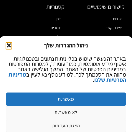
קישורים שימושיים
קטגוריות
אודות
בית
יצירת קשר
חומרים
מדיניות פרטיות
כלי עבודה
ניהול ההגדרות שלך
תקנון
מוצרי הלחמה
הצהרת נגישות
מוצרי חיווט
באתר זה נעשה שימוש בכלי ניתוח נתונים ובטכנולוגיות
איסוף מידע אוטומטיות, כמו "עוגיות", למטרות המפורטות
בלוג
ספקי כח ומודדים
במדיניות הפרטיות של האתר. המשך הגלישה באתר
ציוד אופטי להגדלה
מהווה את הסכמתך לכך. למידע נוסף נא לעיין ב
מדיניות
הפרטיות שלנו
.
ציוד אנטי סטטי
קוסמטיקה
מותגים
מאשר.ת
לא מאשר.ת
הצגת העדפות