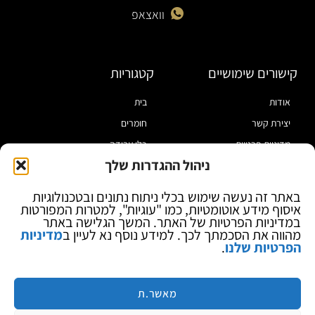
וואצאפ
קישורים שימושיים
קטגוריות
אודות
בית
יצירת קשר
חומרים
מדיניות פרטיות
כלי עבודה
ניהול ההגדרות שלך
תקנון
מוצרי הלחמה
הצהרת נגישות
מוצרי חיווט
באתר זה נעשה שימוש בכלי ניתוח נתונים ובטכנולוגיות
איסוף מידע אוטומטיות, כמו "עוגיות", למטרות המפורטות
בלוג
ספקי כח ומודדים
במדיניות הפרטיות של האתר. המשך הגלישה באתר
ציוד אופטי להגדלה
מהווה את הסכמתך לכך. למידע נוסף נא לעיין ב
מדיניות
הפרטיות שלנו
.
ציוד אנטי סטטי
קוסמטיקה
מותגים
מאשר.ת